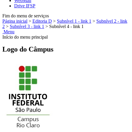
WebMail
Drive IFSP
Fim do menu de serviços
Página inicial
>
Editoria D
>
Subnível 1 - link 1
>
Subnível 2 - link
2
>
Subnível 3 - link 1
>
Subnível 4 - link 1
Menu
Início do menu principal
Logo do Câmpus