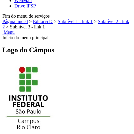
WebMail
Drive IFSP
Fim do menu de serviços
Página inicial
>
Editoria D
>
Subnível 1 - link 1
>
Subnível 2 - link
2
>
Subnível 3 - link 1
Menu
Início do menu principal
Logo do Câmpus