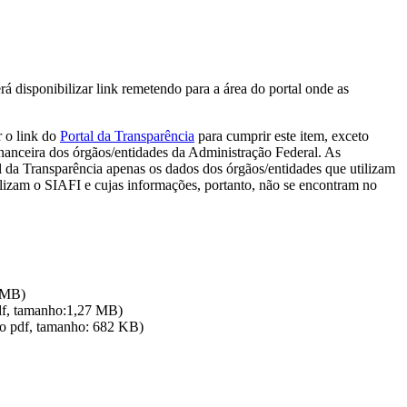
á disponibilizar link remetendo para a área do portal onde as
r o link do
Portal da Transparência
para cumprir este item, exceto
nanceira dos órgãos/entidades da Administração Federal. As
l da Transparência apenas os dados dos órgãos/entidades que utilizam
ilizam o SIAFI e cujas informações, portanto, não se encontram no
4 MB)
df, tamanho:1,27 MB)
o pdf, tamanho: 682 KB)