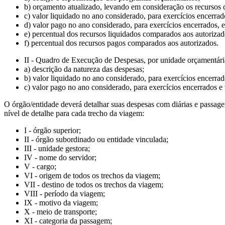
b) orçamento atualizado, levando em consideração os recursos 
c) valor liquidado no ano considerado, para exercícios encerrado
d) valor pago no ano considerado, para exercícios encerrados, e
e) percentual dos recursos liquidados comparados aos autorizad
f) percentual dos recursos pagos comparados aos autorizados.
II - Quadro de Execução de Despesas, por unidade orçamentária
a) descrição da natureza das despesas;
b) valor liquidado no ano considerado, para exercícios encerrad
c) valor pago no ano considerado, para exercícios encerrados e 
O órgão/entidade deverá detalhar suas despesas com diárias e passage
nível de detalhe para cada trecho da viagem:
I - órgão superior;
II - órgão subordinado ou entidade vinculada;
III - unidade gestora;
IV - nome do servidor;
V - cargo;
VI - origem de todos os trechos da viagem;
VII - destino de todos os trechos da viagem;
VIII - período da viagem;
IX - motivo da viagem;
X - meio de transporte;
XI - categoria da passagem;