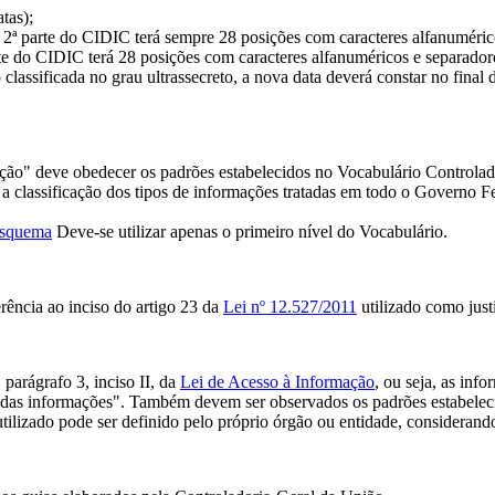
atas);
 a 2ª parte do CIDIC terá sempre 28 posições com caracteres alfanuméric
arte do CIDIC terá 28 posições com caracteres alfanuméricos e separador
lassificada no grau ultrassecreto, a nova data deverá constar no final
mação" deve obedecer os padrões estabelecidos no Vocabulário Contro
r a classificação dos tipos de informações tratadas em todo o Governo F
#esquema
Deve-se utilizar apenas o primeiro nível do Vocabulário.
erência ao inciso do artigo 23 da
Lei nº 12.527/2011
utilizado como justi
 parágrafo 3, inciso II, da
Lei de Acesso à Informação
, ou seja, as in
álise das informações". Também devem ser observados os padrões estabel
 utilizado pode ser definido pelo próprio órgão ou entidade, considera