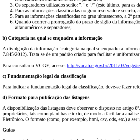
Os separadores utilizados serão: "." e "/" (este último, para as d
Para as informações classificadas no grau reservado e secreto,
Para as informações classificadas no grau ultrassecreto, a 2ª p
Quando ocorrer a prorrogação do prazo de sigilo da informação c
alfanuméricos e separadores;
b) Categoria na qual se enquadra a informação
A divulgação da informação "categoria na qual se enquadra a infor
7.845/2012). Trata-se de um padrão criado para facilitar e uniformiza
Para consultar o VCGE, acesse:
http://vocab.e.gov.br/2011/03/vcge
c) Fundamentação legal da classificação
Para indicar a fundamentação legal da classificação, deve-se fazer ref
d) Formato para publicação das listagens
A disponibilização das listagens deve observar o disposto no artigo 8º,
proprietários, tais como planilhas e texto, de modo a facilitar a an
Eletrônico. O formato (como, por exemplo, html, csv, ods, etc.) a ser
Guias