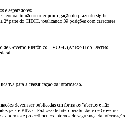
os e separadores;
es, enquanto não ocorrer prorrogação do prazo do sigilo;
 da 2ª parte do CIDIC, totalizando 39 posições com caracteres
lado de Governo Eletrônico – VCGE (Anexo II do Decreto
ederal.
ficativa para a classificação da informação.
formações devem ser publicadas em formatos "abertos e não
ecidos pela e-PING - Padrões de Interoperabilidade de Governo
ndo as normas e procedimentos internos de segurança da informação.