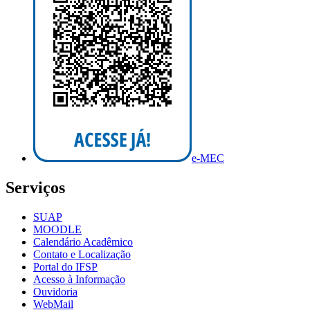
e-MEC
Serviços
SUAP
MOODLE
Calendário Acadêmico
Contato e Localização
Portal do IFSP
Acesso à Informação
Ouvidoria
WebMail