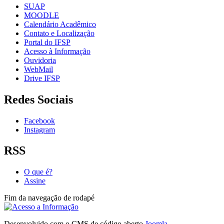
SUAP
MOODLE
Calendário Acadêmico
Contato e Localização
Portal do IFSP
Acesso à Informação
Ouvidoria
WebMail
Drive IFSP
Redes Sociais
Facebook
Instagram
RSS
O que é?
Assine
Fim da navegação de rodapé
Desenvolvido com o CMS de código aberto
Joomla