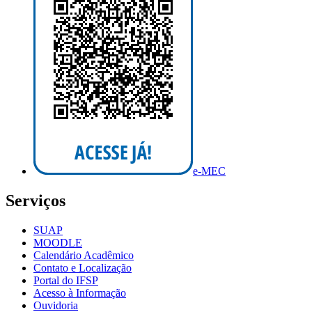
e-MEC
Serviços
SUAP
MOODLE
Calendário Acadêmico
Contato e Localização
Portal do IFSP
Acesso à Informação
Ouvidoria