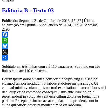
Chapéu
Editoria B - Texto 03
Publicado: Segunda, 21 de Outubro de 2013, 15h37
|
Última
atualização em Quinta, 02 de Janeiro de 2014, 11h34
|
Acessos:
2190
Facebook
WhatsApp
Bluesky
X
Share
Subtítulo em três linhas com até 110 caracteres. Subtítulo em três
linhas com até 110 caracteres.
Lorem ipsum dolor sit amet, consectetur adipisicing elit, sed do
eiusmod tempor incididunt ut labore et dolore magna aliqua. Ut
enim ad minim veniam, quis nostrud exercitation ullamco laboris nisi
ut aliquip ex ea commodo consequat. Duis aute irure dolor in
reprehenderit in voluptate velit esse cillum dolore eu fugiat nulla
pariatur. Excepteur sint occaecat cupidatat non proident, sunt in
culpa qui officia deserunt mollit anim id est laborum.